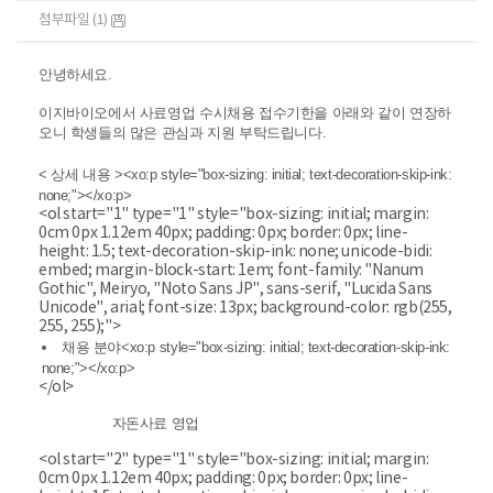
첨부파일 (1)
​안녕하세요.
이지바이오에서 사료영업 수시채용 접수기한을 아래와 같이 연장하
오니 학생들의 많은 관심과 지원 부탁드립니다.
<
상세 내용
><xo:p style="box-sizing: initial; text-decoration-skip-ink:
none;"></xo:p>
<ol start="1" type="1" style="box-sizing: initial; margin:
0cm 0px 1.12em 40px; padding: 0px; border: 0px; line-
height: 1.5; text-decoration-skip-ink: none; unicode-bidi:
embed; margin-block-start: 1em; font-family: "Nanum
Gothic", Meiryo, "Noto Sans JP", sans-serif, "Lucida Sans
Unicode", arial; font-size: 13px; background-color: rgb(255,
255, 255);">
채용 분야
<xo:p style="box-sizing: initial; text-decoration-skip-ink:
none;"></xo:p>
</ol>
자돈사료 영업
<ol start="2" type="1" style="box-sizing: initial; margin:
0cm 0px 1.12em 40px; padding: 0px; border: 0px; line-