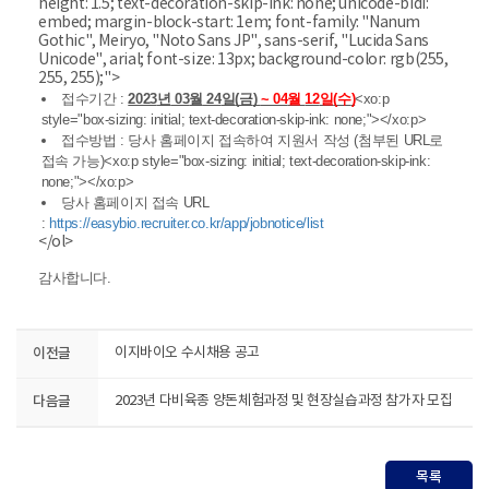
height: 1.5; text-decoration-skip-ink: none; unicode-bidi:
embed; margin-block-start: 1em; font-family: "Nanum
Gothic", Meiryo, "Noto Sans JP", sans-serif, "Lucida Sans
Unicode", arial; font-size: 13px; background-color: rgb(255,
255, 255);">
접수기간
:
2023
년
03
월
24
일
(
금
)
~ 04
월
12
일
(
수
)
<xo:p
style="box-sizing: initial; text-decoration-skip-ink: none;"></xo:p>
접수방법
:
당사 홈페이지 접속하여 지원서 작성
(
첨부된
URL
로
접속 가능
)<xo:p style="box-sizing: initial; text-decoration-skip-ink:
none;"></xo:p>
당사 홈페이지 접속
URL
:
https://easybio.recruiter.co.kr/app/jobnotice/list
</ol>
감사합니다.
이전글
이지바이오 수시채용 공고
다음글
2023년 다비육종 양돈체험과정 및 현장실습과정 참가자 모집
목록