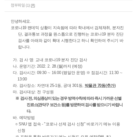
첨부파일 (1)
안녕하세요.
코로나19 팬데믹 상황이 지속됨에 따라 학내에서 검체채취, 분자진
단, 결과통보 과정을 원스톱으로 진행하는 코로나19 분자 진단
검사를 아래와 같이 확대 시행한다고 하니 확인하여 주시기 바
랍니다.
가. 검 사 명: 교내 코로나19 분자 진단 검사
나. 운영기간: 2022. 2. 28.(월)까지 (예정)
다. 검사시간: 09:30 ∼ 16:00 (평일만 운영)
※ 점검시간: 11:30 ∼
13:00
라. 검사장소: 자연대 25-1동, 공대 301동,
박물관 70동(추가)
마. 검사대상: 전 구성원
※
검사 전, 의심증상이 있는 경우 방역수칙에 따라 즉시 가까운 선별
진료소(관악구 보건소 등)를 방문하여 검사를 받으시기 바랍니
다.
바. 예약방법
○ SNU 앱 접속 - "코로나 선제 검사 신청" 바로가기 메뉴 이용
신청
※ 포털을 통한 바로가기 메뉴 신청도 오픈 예정(9월 초)