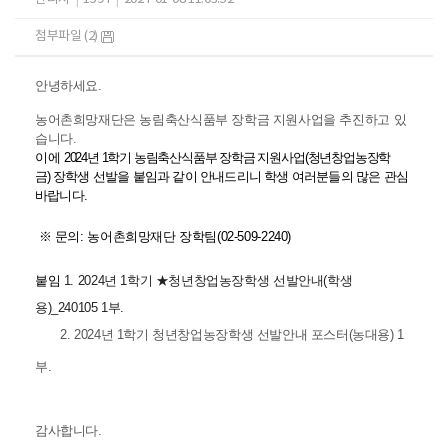
첨부파일 (2)
안녕하세요.
농어촌희망재단은 농림축산식품부 장학금 지원사업을 추진하고 있
습니다
.
이에
2024
년
1
학기 농림축산식품부 장학금 지원사업
(
청년창업농
장학
금
)
장학생 선발을 붙임과 같이 안내드리니 학생 여러분들의 많은 관심
바랍니다.
※ 문의
:
농어촌희망재단 장학팀
(02-509-2240)
붙임
1.
2024년 1학기 ★청년창업농장학생 선발안내(학생
용)_240105
1
부
.
2. 2024
년
1
학기 청년창업농장학생 선발안내 포스터(농대용)
1
부.
감사합니다.